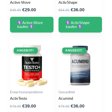
Active Move
ActivShape
Ursprünglicher
Aktueller
Ursprünglicher
Aktueller
€
29.00
€
36.00
€
49.00
€
64.00
Preis
Preis
Preis
Preis
war:
ist:
war:
ist:
Active Move
ActivShape
€49.00
€29.00.
€64.00
€36.00.
kaufen
kaufen
ANGEBOT !
ANGEBOT!
ANGEBOT !
ANGEBOT!
Erwachsenenprobleme
Gesundheit
ActivTesto
Acumind
Ursprünglicher
Aktueller
Ursprünglicher
Aktueller
€
39.00
€
36.00
€
79.00
€
79.00
Preis
Preis
Preis
Preis