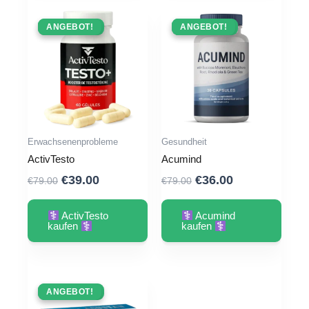
ANGEBOT !
ANGEBOT!
ANGEBOT !
ANGEBOT!
Erwachsenenprobleme
Gesundheit
ActivTesto
Acumind
Ursprünglicher
Aktueller
Ursprünglicher
Aktueller
€
39.00
€
36.00
€
79.00
€
79.00
Preis
Preis
Preis
Preis
war:
ist:
war:
ist:
ActivTesto
Acumind
€79.00
€39.00.
€79.00
€36.00.
kaufen
kaufen
ANGEBOT !
ANGEBOT!