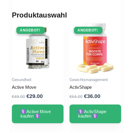
Produktauswahl
ANGEBOT !
ANGEBOT!
ANGEBOT !
ANGEBOT!
Gesundheit
Gewichtsmanagement
Active Move
ActivShape
Ursprünglicher
Aktueller
Ursprünglicher
Aktueller
€
29.00
€
36.00
€
49.00
€
64.00
Preis
Preis
Preis
Preis
war:
ist:
war:
ist:
Active Move
ActivShape
€49.00
€29.00.
€64.00
€36.00.
kaufen
kaufen