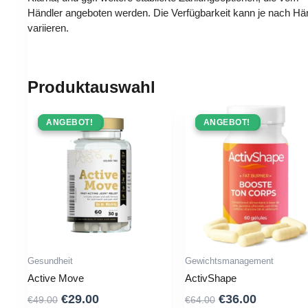
Händler angeboten werden. Die Verfügbarkeit kann je nach Hä
variieren.
Produktauswahl
ANGEBOT !
ANGEBOT!
ANGEBOT !
ANGEBOT!
Gesundheit
Gewichtsmanagement
Active Move
ActivShape
Ursprünglicher
Aktueller
Ursprünglicher
Aktuelle
€
29.00
€
36.00
€
49.00
€
64.00