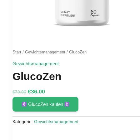
Start
/
Gewichtsmanagement
/ GlucoZen
Gewichtsmanagement
GlucoZen
Ursprünglicher
Aktueller
€
36.00
€
79.00
Preis
Preis
GlucoZen kaufen
war:
ist:
€79.00
€36.00.
Kategorie:
Gewichtsmanagement